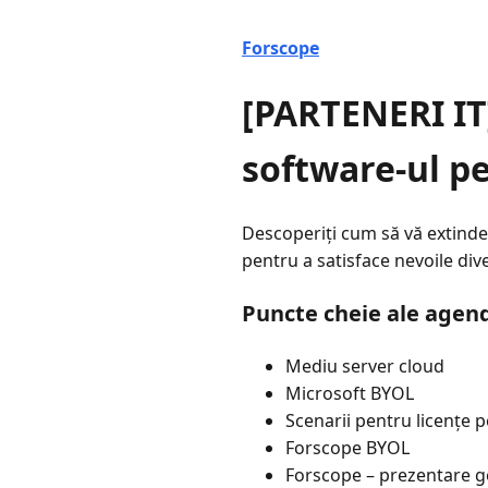
Forscope
[PARTENERI IT
software-ul p
Descoperiți cum să vă extindeți
pentru a satisface nevoile diver
Puncte cheie ale agen
Mediu server cloud
Microsoft BYOL
Scenarii pentru licențe 
Forscope BYOL
Forscope – prezentare g