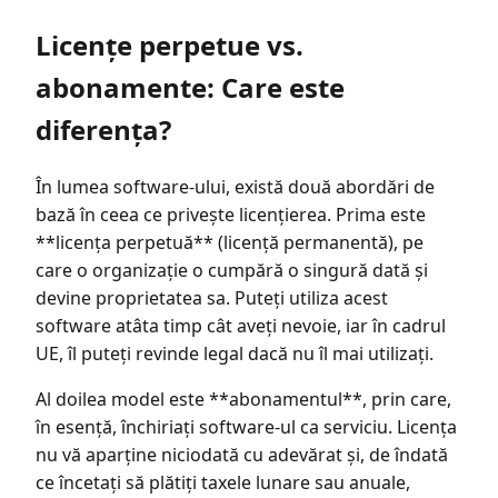
Licențe perpetue vs.
abonamente: Care este
diferența?
În lumea software-ului, există două abordări de
bază în ceea ce privește licențierea. Prima este
**licența perpetuă** (licență permanentă), pe
care o organizație o cumpără o singură dată și
devine proprietatea sa. Puteți utiliza acest
software atâta timp cât aveți nevoie, iar în cadrul
UE, îl puteți revinde legal dacă nu îl mai utilizați.
Al doilea model este **abonamentul**, prin care,
în esență, închiriați software-ul ca serviciu. Licența
nu vă aparține niciodată cu adevărat și, de îndată
ce încetați să plătiți taxele lunare sau anuale,