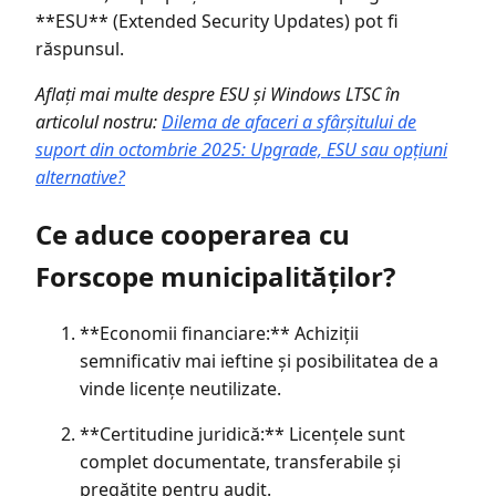
**ESU** (Extended Security Updates) pot fi
răspunsul.
Aflați mai multe despre ESU și Windows LTSC în
articolul nostru:
Dilema de afaceri a sfârșitului de
suport din octombrie 2025: Upgrade, ESU sau opțiuni
alternative?
Ce aduce cooperarea cu
Forscope municipalităților?
**Economii financiare:** Achiziții
semnificativ mai ieftine și posibilitatea de a
vinde licențe neutilizate.
**Certitudine juridică:** Licențele sunt
complet documentate, transferabile și
pregătite pentru audit.