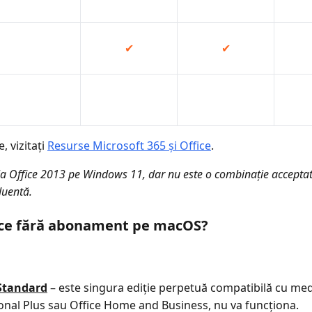
✔
✔
, vizitați
Resurse Microsoft 365 și Office
.
ala Office 2013 pe Windows 11, dar nu este o combinație acceptată 
luentă.
ffice fără abonament pe macOS?
 Standard
– este singura ediție perpetuă compatibilă cu medi
ional Plus sau Office Home and Business, nu va funcționa.