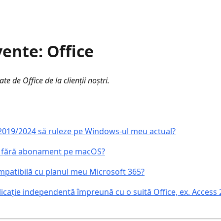
vente: Office
te de Office de la clienții noștri.
2019/2024 să ruleze pe Windows-ul meu actual?
ice fără abonament pe macOS?
mpatibilă cu planul meu Microsoft 365?
licație independentă împreună cu o suită Office, ex. Access