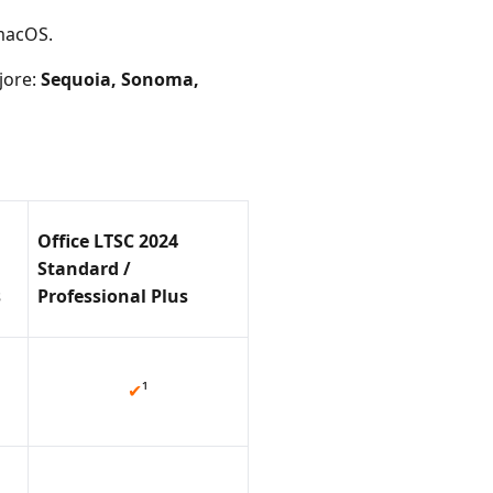
 macOS.
jore:
Sequoia, Sonoma,
Office LTSC 2024
Standard /
s
Professional Plus
✔
¹