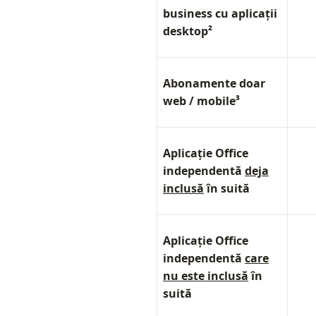
business cu aplicații
desktop²
Abonamente doar
web / mobile³
Aplicație Office
independentă
deja
inclusă
în suită
Aplicație Office
independentă
care
nu este inclusă
în
suită