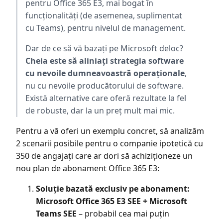
pentru Office 365 E3, mai bogat în
funcționalități (de asemenea, suplimentat
cu Teams), pentru nivelul de management.
Dar de ce să vă bazați pe Microsoft deloc?
Cheia este să aliniați strategia software
cu nevoile dumneavoastră operaționale
,
nu cu nevoile producătorului de software.
Există alternative care oferă rezultate la fel
de robuste, dar la un preț mult mai mic.
Pentru a vă oferi un exemplu concret, să analizăm
2 scenarii posibile pentru o companie ipotetică cu
350 de angajați care ar dori să achiziționeze un
nou plan de abonament Office 365 E3:
Soluție bazată exclusiv pe abonament:
Microsoft Office 365 E3 SEE + Microsoft
Teams SEE
– probabil cea mai puțin