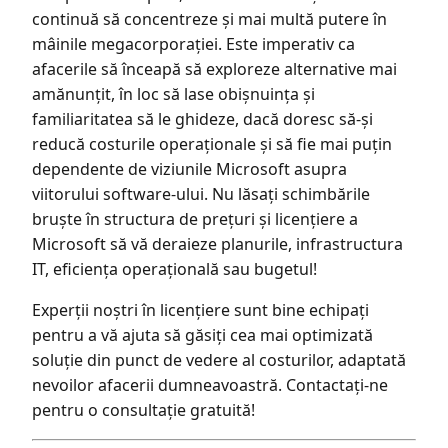
continuă să concentreze și mai multă putere în
mâinile megacorporației. Este imperativ ca
afacerile să înceapă să exploreze alternative mai
amănunțit, în loc să lase obișnuința și
familiaritatea să le ghideze, dacă doresc să-și
reducă costurile operaționale și să fie mai puțin
dependente de viziunile Microsoft asupra
viitorului software-ului. Nu lăsați schimbările
bruște în structura de prețuri și licențiere a
Microsoft să vă deraieze planurile, infrastructura
IT, eficiența operațională sau bugetul!
Experții noștri în licențiere sunt bine echipați
pentru a vă ajuta să găsiți cea mai optimizată
soluție din punct de vedere al costurilor, adaptată
nevoilor afacerii dumneavoastră. Contactați-ne
pentru o consultație gratuită!