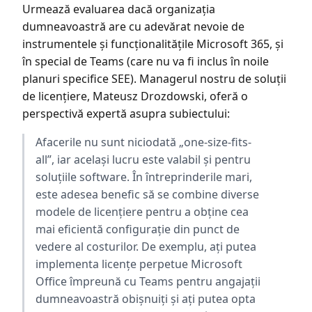
Urmează evaluarea dacă organizația
dumneavoastră are cu adevărat nevoie de
instrumentele și funcționalitățile Microsoft 365, și
în special de Teams (care nu va fi inclus în noile
planuri specifice SEE). Managerul nostru de soluții
de licențiere, Mateusz Drozdowski, oferă o
perspectivă expertă asupra subiectului:
Afacerile nu sunt niciodată „one-size-fits-
all”, iar același lucru este valabil și pentru
soluțiile software. În întreprinderile mari,
este adesea benefic să se combine diverse
modele de licențiere pentru a obține cea
mai eficientă configurație din punct de
vedere al costurilor. De exemplu, ați putea
implementa licențe perpetue Microsoft
Office împreună cu Teams pentru angajații
dumneavoastră obișnuiți și ați putea opta