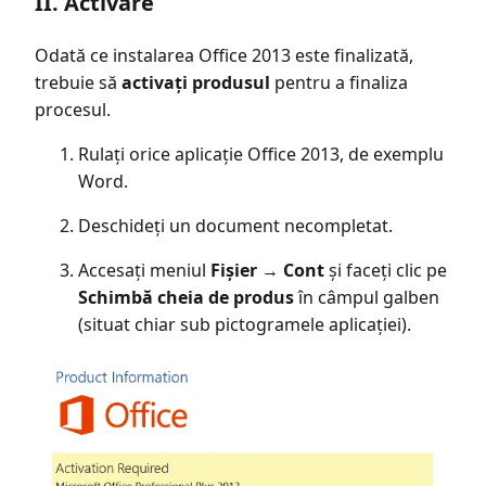
II. Activare
Odată ce instalarea Office 2013 este finalizată,
trebuie să
activați produsul
pentru a finaliza
procesul.
Rulați orice aplicație Office 2013, de exemplu
Word.
Deschideți un document necompletat.
Accesați meniul
Fișier
→
Cont
și faceți clic pe
Schimbă cheia de produs
în câmpul galben
(situat chiar sub pictogramele aplicației).