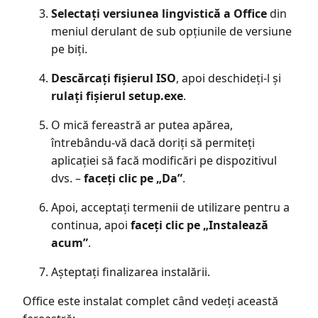
Selectați versiunea lingvistică a Office
din
meniul derulant de sub opțiunile de versiune
pe biți.
Descărcați fișierul ISO
, apoi deschideți-l și
rulați fișierul setup.exe
.
O mică fereastră ar putea apărea,
întrebându-vă dacă doriți să permiteți
aplicației să facă modificări pe dispozitivul
dvs. –
faceți clic pe „Da”
.
Apoi, acceptați termenii de utilizare pentru a
continua, apoi
faceți clic pe „Instalează
acum”
.
Așteptați finalizarea instalării.
Office este instalat complet când vedeți această