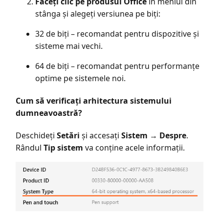
Faceți clic pe produsul Office
în meniul din
stânga și alegeți versiunea pe biți:
32 de biți – recomandat pentru dispozitive și
sisteme mai vechi.
64 de biți – recomandat pentru performanțe
optime pe sistemele noi.
Cum să verificați arhitectura sistemului
dumneavoastră?
Deschideți
Setări
și accesați
Sistem → Despre
.
Rândul
Tip sistem
va conține acele informații.