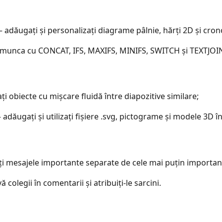
– adăugați și personalizați diagrame pâlnie, hărți 2D și crono
vă munca cu CONCAT, IFS, MAXIFS, MINIFS, SWITCH și TEXTJOI
i obiecte cu mișcare fluidă între diapozitive similare;
 adăugați și utilizați fișiere .svg, pictograme și modele 3D în
ți mesajele importante separate de cele mai puțin importan
ă colegii în comentarii și atribuiți-le sarcini.