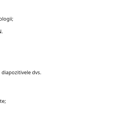
logii;
N.
 diapozitivele dvs.
te;