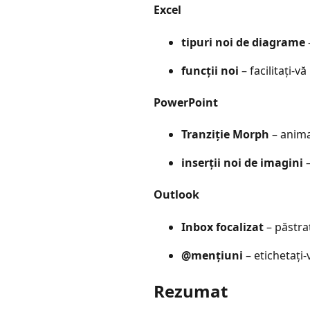
Excel
tipuri noi de diagrame
funcții noi
– facilitați-
PowerPoint
Tranziție Morph
– animaț
inserții noi de imagini
–
Outlook
Inbox focalizat
– păstra
@mențiuni
– etichetați-v
Rezumat