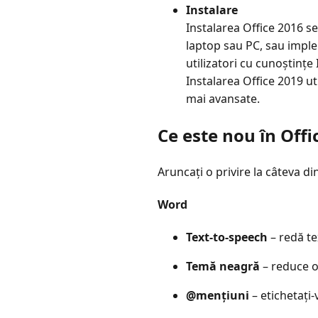
Instalare
Instalarea Office 2016 se
laptop sau PC, sau implem
utilizatori cu cunoștințe 
Instalarea Office 2019 ut
mai avansate.
Ce este nou în Offi
Aruncați o privire la câteva din
Word
Text-to-speech
– redă te
Temă neagră
– reduce o
@mențiuni
– etichetați-v