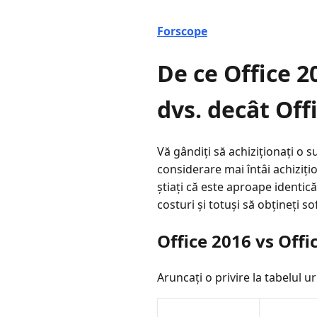
Forscope
De ce Office 2
dvs. decât Off
Vă gândiți să achiziționați o 
considerare mai întâi achiziți
știați că este aproape identic
costuri și totuși să obțineți s
Office 2016 vs Offi
Aruncați o privire la tabelul 