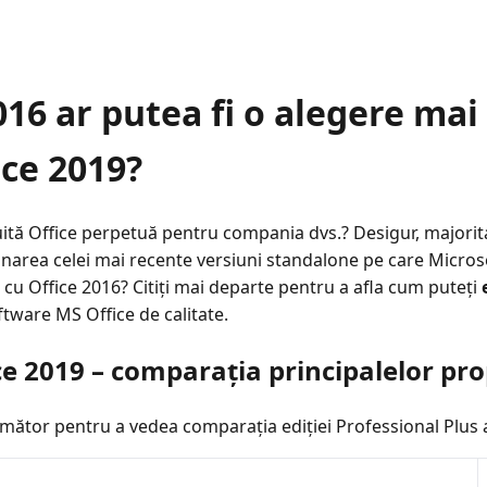
016 ar putea fi o alegere ma
ice 2019?
suită Office perpetuă pentru compania dvs.? Desigur, majorit
onarea celei mai recente versiuni standalone pe care Microso
ă cu Office 2016? Citiți mai departe pentru a afla cum puteți
oftware MS Office de calitate.
ce 2019 – comparația principalelor pro
următor pentru a vedea comparația ediției Professional Plus a