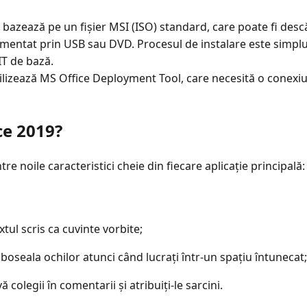
 bazează pe un fișier MSI (ISO) standard, care poate fi desc
entat prin USB sau DVD. Procesul de instalare este simplu și
IT de bază.
ilizează MS Office Deployment Tool, care necesită o conexiun
ce 2019?
tre noile caracteristici cheie din fiecare aplicație principală:
xtul scris ca cuvinte vorbite;
boseala ochilor atunci când lucrați într-un spațiu întunecat;
ă colegii în comentarii și atribuiți-le sarcini.