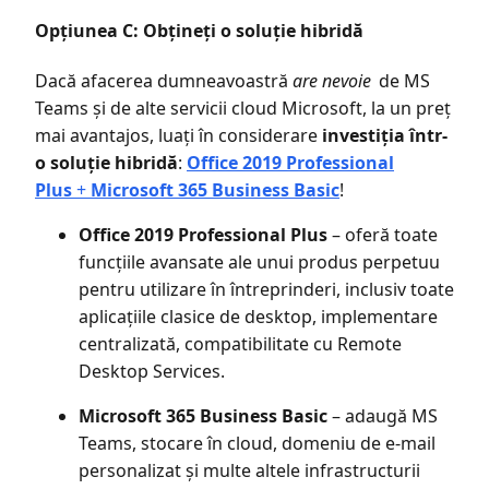
Opțiunea C: Obțineți o soluție hibridă
Dacă afacerea dumneavoastră
are nevoie
de MS
Teams și de alte servicii cloud Microsoft, la un preț
mai avantajos, luați în considerare
investiția într-
o soluție hibridă
:
Office 2019 Professional
Plus
+
Microsoft 365 Business Basic
!
Office 2019 Professional Plus
– oferă toate
funcțiile avansate ale unui produs perpetuu
pentru utilizare în întreprinderi, inclusiv toate
aplicațiile clasice de desktop, implementare
centralizată, compatibilitate cu Remote
Desktop Services.
Microsoft 365 Business Basic
– adaugă MS
Teams, stocare în cloud, domeniu de e-mail
personalizat și multe altele infrastructurii