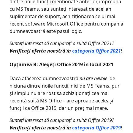
dintre noile funcții menționate anterior, împreună
cu MS Teams, sau sunteți interesat de acel an
suplimentar de suport, achiziționarea celui mai
recent software Microsoft Office pentru compania
dumneavoastră este pasul logic.
Sunteți interesat să cumpărați o suită Office 2021?
Verificați oferta noastră în
categoria Office 2021
!
Opțiunea B: Alegeți Office 2019 în locul 2021
Dacă afacerea dumneavoastră
nu are nevoie
de
niciuna dintre noile funcții, nici de MS Teams, pur
și simplu nu are rost să achiziționați cea mai
recentă suită MS Office – are aproape aceleași
funcții ca Office 2019, dar un preț mai mare.
Sunteți interesat să cumpărați o suită Office 2019?
Verificați oferta noastră în
categoria Office 2019
!