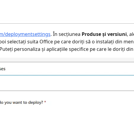
com/deploymentsettings
. În secțiunea
Produse și versiuni
, a
oi selectați suita Office pe care doriți să o instalați din men
Puteți personaliza și aplicațiile specifice pe care le doriți d