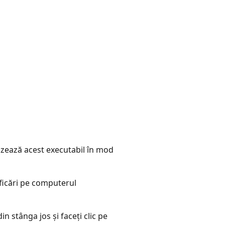
lizează acest executabil în mod
dificări pe computerul
n stânga jos și faceți clic pe