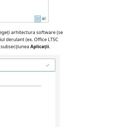
legeți arhitectura software (se
iul derulant (ex. Office LTSC
in subsecțiunea
Aplicații
.