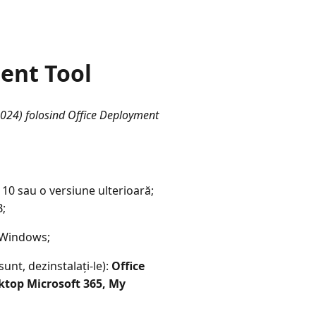
ment Tool
 2024) folosind Office Deployment
10 sau o versiune ulterioară;
B;
i Windows;
nt, dezinstalați-le):
Office
ktop Microsoft 365, My