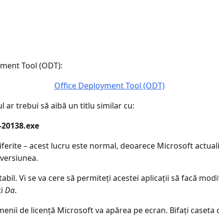
yment Tool (ODT):
Office Deployment Tool (ODT)
ar trebui să aibă un titlu similar cu:
-20138.exe
diferite – acest lucru este normal, deoarece Microsoft actua
 versiunea.
tabil. Vi se va cere să permiteți acestei aplicații să facă mo
ți
Da
.
ii de licență Microsoft va apărea pe ecran. Bifați caseta di