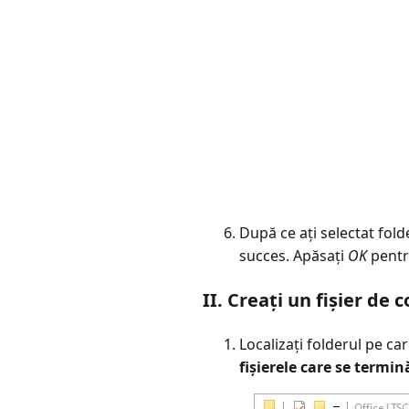
După ce ați selectat fold
succes. Apăsați
OK
pentru
II. Creați un fișier de 
Localizați folderul pe car
fișierele care se termin