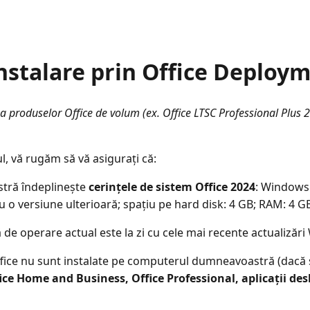
instalare prin Office Deploy
a produselor Office de volum (ex. Office LTSC Professional Plus
l, vă rugăm să vă asigurați că:
tră îndeplinește
cerințele de sistem Office 2024
: Windows 
o versiune ulterioară; spațiu pe hard disk: 4 GB; RAM: 4 G
e operare actual este la zi cu cele mai recente actualizăr
ice nu sunt instalate pe computerul dumneavoastră (dacă su
ce Home and Business, Office Professional, aplicații des