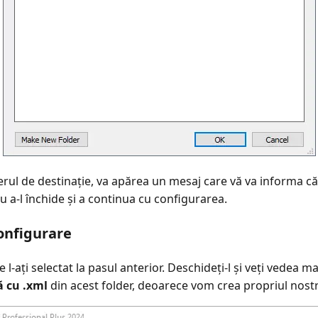
erul de destinație, va apărea un mesaj care vă va informa că 
 a-l închide și a continua cu configurarea.
configurare
e l-ați selectat la pasul anterior. Deschideți-l și veți vedea m
ă cu .xml
din acest folder, deoarece vom crea propriul nostr