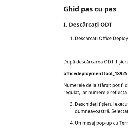
Ghid pas cu pas
I. Descărcați ODT
Descărcați Office Deplo
După descărcarea ODT, fișierul 
officedeploymenttool_18925
Numerele de la sfârșit pot fi 
regulat, iar numerele reflectă
Deschideți fișierul execu
dumneavoastră. Selecta
Un mesaj pop-up cu Termen