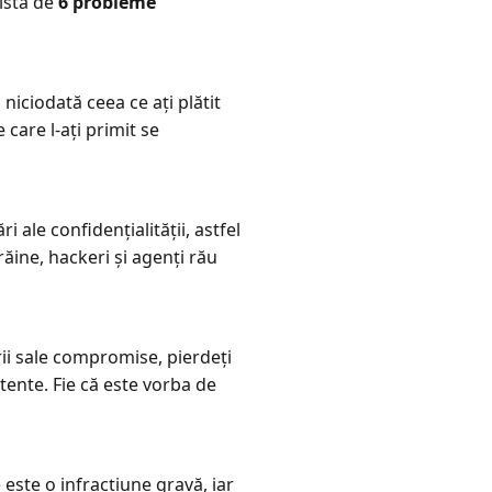
listă de
6 probleme
niciodată ceea ce ați plătit
care l-ați primit se
 ale confidențialității, astfel
răine, hackeri și agenți rău
ii sale compromise, pierdeți
tente. Fie că este vorba de
este o infracțiune gravă, iar