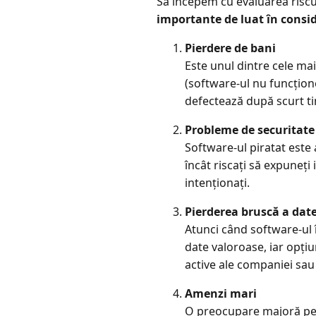
Să începem cu evaluarea riscuri
importante de luat în consi
Pierdere de bani
Este unul dintre cele mai
(software-ul nu funcțione
defectează după scurt ti
Probleme de securitate
Software-ul piratat este 
încât riscați să expuneți
intenționați.
Pierderea bruscă a dat
Atunci când software-ul 
date valoroase, iar opțiu
active ale companiei sau 
Amenzi mari
O preocupare majoră pent