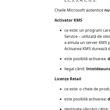
Cheile Microsoft autentice
nu
Activator KMS
ce este: un program car
Service – utilizată de o
a emula un server KMS pe 
Activarea KMS durează do
este posibilă activarea:
d
ilegal când:
întotdeaun
Licențe Retail
ce este: o cheie de prod
este posibilă activarea:
d
destinate vânzării către