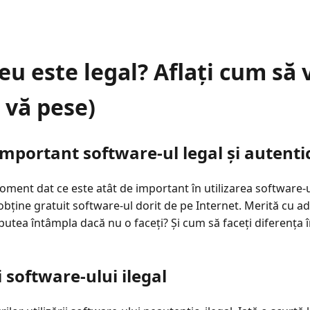
u este legal? Aflați cum să ve
ă vă pese)
important software-ul legal și autenti
moment dat ce este atât de important în utilizarea software-u
 obține gratuit software-ul dorit de pe Internet. Merită cu 
 putea întâmpla dacă nu o faceți? Și cum să faceți diferența în
ii software-ului ilegal