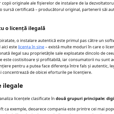
r copii originale ale fișierelor de instalare de la dezvoltator
a o sursă certificată – producătorul original, partenerii săi au
u o licență ilegală
 piratate, o instalare autentică este primul pas către un sof
 aici este
licența în sine
– există multe moduri în care o licenț
ionată ilegal sau proprietățile sale exploatate dincolo de cee
e este costisitoare și profitabilă, iar consumatorii nu sunt 
ențiere pentru a putea face diferența între fals și autentic, leg
i concentrează de obicei eforturile pe licențiere.
e ilegale
analiza licențele clasificate în
două grupuri principale: digit
t ca exemple, deoarece compania este printre cei mai popu