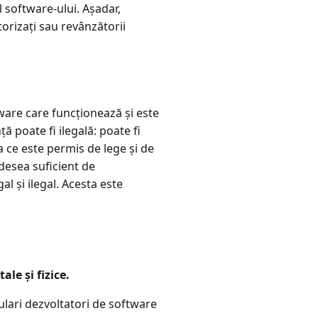
ul software-ului. Așadar,
torizați sau revânzătorii
tware care funcționează și este
ă poate fi ilegală: poate fi
a ce este permis de lege și de
adesea suficient de
al și ilegal. Acesta este
ale și fizice.
lari dezvoltatori de software