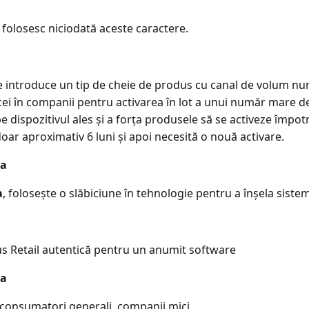
folosesc niciodată aceste caractere.
e introduce un tip de cheie de produs cu canal de volum
bicei în companii pentru activarea în lot a unui număr mare 
dispozitivul ales și a forța produsele să se activeze împotr
ar aproximativ 6 luni și apoi necesită o nouă activare.
a
a
, folosește o slăbiciune în tehnologie pentru a înșela sistem
us Retail autentică pentru un anumit software
a
: consumatori generali, companii mici