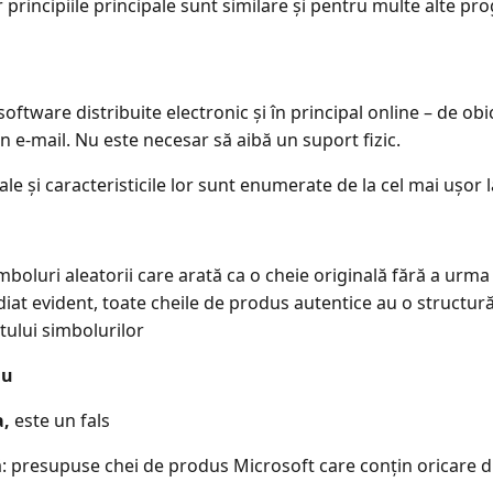
r principiile principale sunt similare și pentru multe alte p
e
 software distribuite electronic și în principal online – de obi
n e-mail. Nu este necesar să aibă un suport fizic.
egale și caracteristicile lor sunt enumerate de la cel mai ușor
mboluri aleatorii care arată ca o cheie originală fără a urma
iat evident, toate cheile de produs autentice au o structură 
utului simbolurilor
nu
a,
este un fals
: presupuse chei de produs Microsoft care conțin oricare din