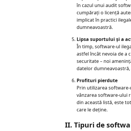
în cazul unui audit softw
cumpărați o licență auten
implicat în practici ileg
dumneavoastră.
Lipsa suportului și a ac
În timp, software-ul ilega
astfel încât nevoia de a
securitate – noi amenință
datelor dumneavoastră, e
Profituri pierdute
Prin utilizarea software-
vânzarea software-ului 
din această listă, este 
care le deține.
II. Tipuri de softwa