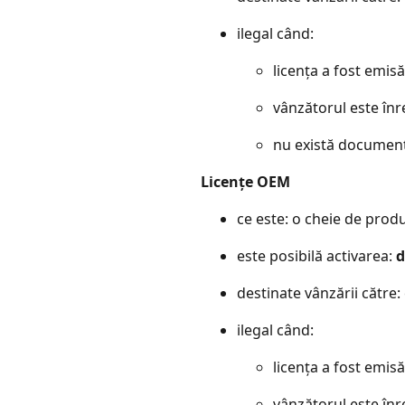
ilegal când:
licența a fost emisă 
vânzătorul este înre
nu există documente
Licențe OEM
ce este: o cheie de pro
este posibilă activarea:
destinate vânzării către:
ilegal când:
licența a fost emisă 
vânzătorul este înre