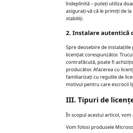
îndeplinită – puteți utiliza doa
asigurați-vă că le primiți de l
stabiliți.
2. Instalare autentică c
Spre deosebire de instalațiile
licențiat corespunzător. Trucul
contrafăcută, poate fi achiziț
producător. Afacerea cu licenț
familiarizați cu regulile de lic
motivul pentru care escrocii îș
III. Tipuri de licenț
În scopul acestui articol, vom 
Vom folosi produsele Microsof