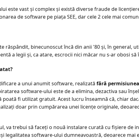
ului este vast și complex și există diverse fraude de licenție
ziționarea de software pe piața SEE, dar cele 2 cele mai comun
te răspândit, binecunoscut încă din anii '80 și, în general, ut
ntă a legii și, ca atare, escrocii nici măcar nu s-ar obosi să 
ratat?
dificare a unui anumit software, realizată
fără permisiunea 
ratarea software-ului este de a elimina, dezactiva sau înșel
ă poată fi utilizat gratuit. Acest lucru înseamnă că, chiar da
egalizați doar prin cumpărarea unei licențe originale, deoare
l, va trebui să faceți o nouă instalare curată cu fișiere de i
uși legalitatea software-ului dumneavoastră, deoarece mai ex