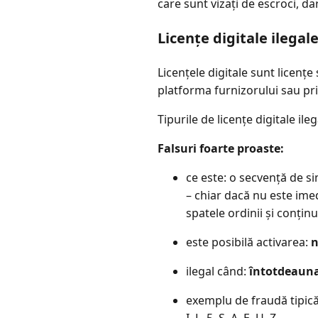
care sunt vizați de escroci, da
Licențe digitale ilegal
Licențele digitale sunt licențe
platforma furnizorului sau pri
Tipurile de licențe digitale il
Falsuri foarte proaste:
ce este: o secvență de si
– chiar dacă nu este imed
spatele ordinii și conțin
este posibilă activarea:
ilegal când:
întotdeaun
exemplu de fraudă tipică
I, L, 5, S, A, E, U, Z.