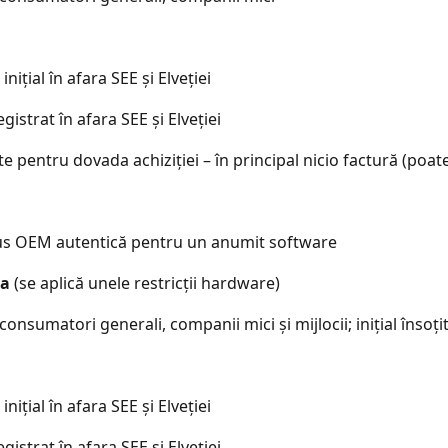
inițial în afara SEE și Elveției
gistrat în afara SEE și Elveției
 pentru dovada achiziției – în principal nicio factură (poate 
dus OEM autentică pentru un anumit software
da
(se aplică unele restricții hardware)
 consumatori generali, companii mici și mijlocii; inițial înso
inițial în afara SEE și Elveției
gistrat în afara SEE și Elveției