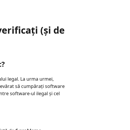
rificați (și de
c?
lui legal. La urma urmei,
adevărat să cumpărați software
tre software-ul ilegal și cel