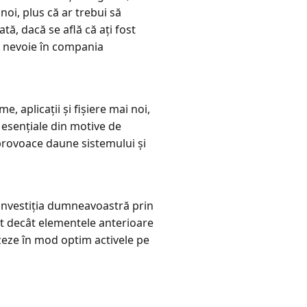
noi, plus că ar trebui să
ă, dacă se află că ați fost
ți nevoie în compania
, aplicații și fișiere mai noi,
 esențiale din motive de
 provoace daune sistemului și
n investiția dumneavoastră prin
t decât elementele anterioare
zeze în mod optim activele pe