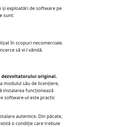
re și exploatări de software pe
e sunt:
ilizat în scopuri necomerciale.
încerce să vi-l vândă.
dezvoltatorului original.
a modulul său de licențiere,
că instalarea funcționează
ce software-ul este practic
nstalare autentice. Din păcate,
istă o condiție care trebuie