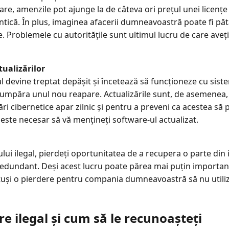
are, amenzile pot ajunge la de câteva ori prețul unei licențe 
tică. În plus, imaginea afacerii dumneavoastră poate fi pătat
ale. Problemele cu autoritățile sunt ultimul lucru de care ave
tualizărilor
l devine treptat depășit și încetează să funcționeze cu sisteme
 cumpăra unul nou reapare. Actualizările sunt, de asemenea,
ri cibernetice apar zilnic și pentru a preveni ca acestea să
ste necesar să vă mențineți software-ul actualizat.
ului ilegal, pierdeți oportunitatea de a recupera o parte di
redundant. Deși acest lucru poate părea mai puțin importan
totuși o pierdere pentru compania dumneavoastră să nu utili
re ilegal și cum să le recunoașteți