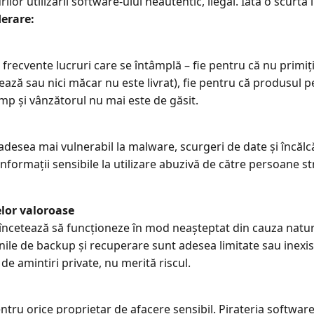
lor utilizării software-ului neautentic, ilegal. Iată o scurtă 
derare:
 frecvente lucruri care se întâmplă – fie pentru că nu primiți 
ază sau nici măcar nu este livrat), fie pentru că produsul pe 
mp și vânzătorul nu mai este de găsit.
adesea mai vulnerabil la malware, scurgeri de date și încălcări
 informații sensibile la utilizare abuzivă de către persoane st
elor valoroase
încetează să funcționeze în mod neașteptat din cauza natur
nile de backup și recuperare sunt adesea limitate sau inexis
de amintiri private, nu merită riscul.
ru orice proprietar de afacere sensibil. Pirateria software 