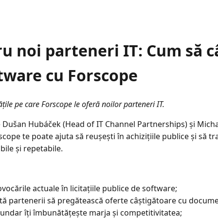
 noi parteneri IT: Cum să câș
ftware cu Forscope
ile pe care Forscope le oferă noilor parteneri IT.
e Dušan Hubáček (Head of IT Channel Partnerships) și Micha
pe te poate ajuta să reușești în achizițiile publice și să tran
bile și repetabile.
vocările actuale în licitațiile publice de software;
ă partenerii să pregătească oferte câștigătoare cu docume
undar îți îmbunătățește marja și competitivitatea;