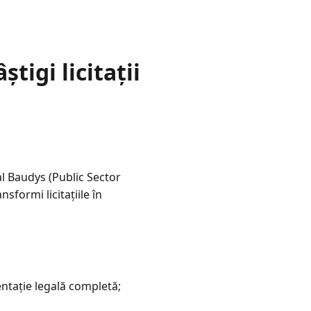
tigi licitații
l Baudys (Public Sector
sformi licitațiile în
ntație legală completă;