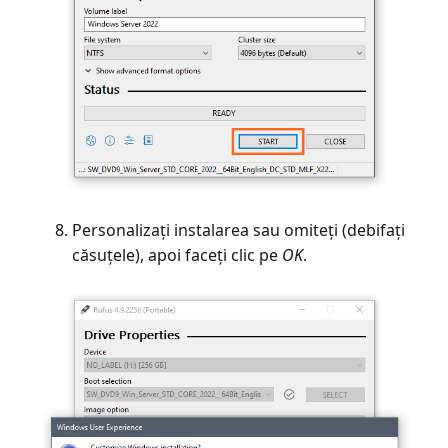
Personalizați instalarea sau omiteți (debifați
căsuțele), apoi faceți clic pe
OK
.