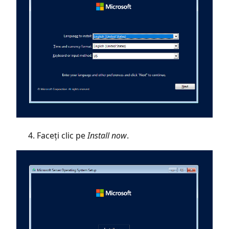
Faceți clic pe
Install now
.