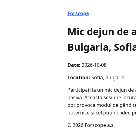
Forscope
Mic dejun de a
Bulgaria, Sofi
Date:
2026-10-08
Location:
Sofia, Bulgaria
Participați la un mic dejun d
pasivă. Această sesiune încuraj
pot provoca modul de gândire ș
puternice și cel puțin o idee 
© 2026 Forscope a.s.