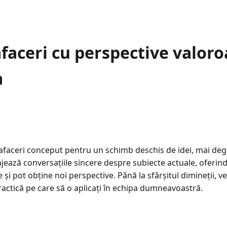
faceri cu perspective valoro
a
e afaceri conceput pentru un schimb deschis de idei, mai de
ează conversațiile sincere despre subiecte actuale, oferind u
i pot obține noi perspective. Până la sfârșitul dimineții, ve
practică pe care să o aplicați în echipa dumneavoastră.