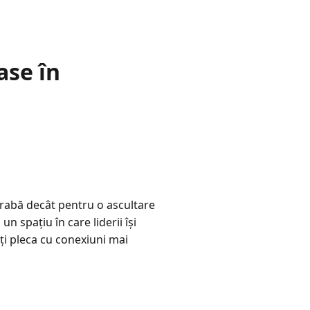
ase în
grabă decât pentru o ascultare
n spațiu în care liderii își
ți pleca cu conexiuni mai