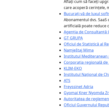
Aflați cum să faceți upg
care acoperă cerințele, m
Bucurați-vă de luxul sof
Abonamentul dvs. SaaS co
artificială poate reduce co
Agenția de Consultanță 
GT GRUPA
Oficiul de Statistică al R
Namještaj Mima
Institutul Mediteranean p
Corporația regională de 
KLIM-EKO
Institutul Național de C
ATS
Freyssinet Adria
Gyomai Kner Nyomda Zr
Autoritatea de reglement
Oficiul Guvernului Republ