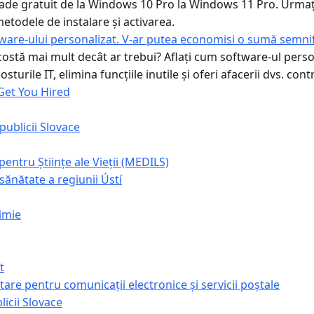
rade gratuit de la Windows 10 Pro la Windows 11 Pro. Urmaț
etodele de instalare și activarea.
tware-ului personalizat. V-ar putea economisi o sumă semnif
stă mai mult decât ar trebui? Aflați cum software-ul person
sturile IT, elimina funcțiile inutile și oferi afacerii dvs. contr
Get You Hired
epublicii Slovace
entru Științe ale Vieții (MEDILS)
sănătate a regiunii Ústí
himie
t
are pentru comunicații electronice și servicii poștale
icii Slovace