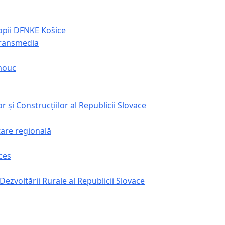
Copii DFNKE Košice
Transmedia
omouc
r și Construcțiilor al Republicii Slovace
tare regională
ces
 Dezvoltării Rurale al Republicii Slovace