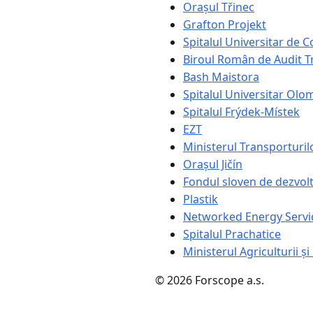
Orașul Třinec
Grafton Projekt
Spitalul Universitar de 
Biroul Român de Audit 
Bash Maistora
Spitalul Universitar Ol
Spitalul Frýdek-Místek
EZT
Ministerul Transporturilo
Orașul Jičín
Fondul sloven de dezvol
Plastik
Networked Energy Servi
Spitalul Prachatice
Ministerul Agriculturii și
© 2026 Forscope a.s.