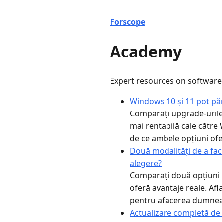
Forscope
Academy
Expert resources on software
Windows 10 și 11 pot păr
Comparați upgrade-urile
mai rentabilă cale către 
de ce ambele opțiuni of
Două modalități de a fa
alegere?
Comparați două opțiuni 
oferă avantaje reale. Afl
pentru afacerea dumnea
Actualizare completă de