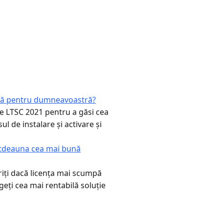
vită pentru dumneavoastră?
e LTSC 2021 pentru a găsi cea
l de instalare și activare și
otdeauna cea mai bună
iți dacă licența mai scumpă
geți cea mai rentabilă soluție