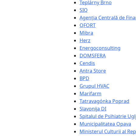
Teplárny Brno
SIQ
Agenția Centrală de Fina
QFORT
Mibra
Herz
Energoconsulting
DOMSFERA
Cendis
Antra Store
BPD
Grupul HVAC
Marifarm
Tatravagónka Poprad
Slavonija DI
Spitalul de Psihiatrie Ugl
Municipalitatea Opava
Ministerul Culturii al Rep